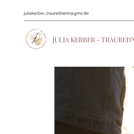
juliakerber_traurednerin@gmx.de
JULIA KERBER - TRAURED