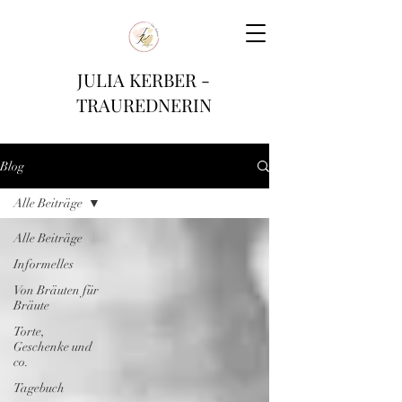
JULIA KERBER -
TRAUREDNERIN
Blog
Alle Beiträge
Alle Beiträge
Informelles
Von Bräuten für
Bräute
Torte,
Geschenke und
co.
Tagebuch