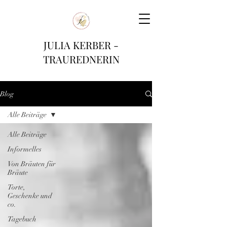
JULIA KERBER -
TRAUREDNERIN
Blog
Alle Beiträge
Alle Beiträge
Informelles
Von Bräuten für
Bräute
Torte,
Geschenke und
co.
Tagebuch